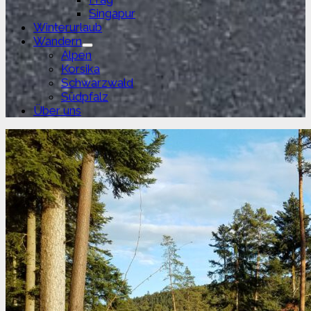
Singapur
Winterurlaub
Wandern
Untermenü
Alpen
anzeigen
Korsika
Schwarzwald
Südpfalz
Über uns