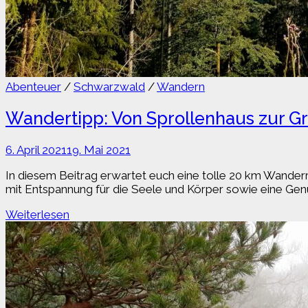
Abenteuer
/
Schwarzwald
/
Wandern
Wandertipp: Von Sprollenhaus zur 
6. April 2021
19. Mai 2021
In diesem Beitrag erwartet euch eine tolle 20 km Wanderr
mit Entspannung für die Seele und Körper sowie eine Gen
Wandertipp:
Weiterlesen
Von
Sprollenhaus
zur
Grünhütte
auf
dem