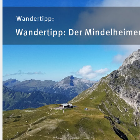
Aufstieg
zur
Badener
Höhe
mit
Herrenwieser
See
(Schwarzwald)