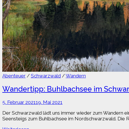
Abenteuer
/
Schwarzwald
/
Wandern
Wandertipp: Buhlbachsee im Schwa
5. Februar 2021
19. Mai 2021
Der Schwarzwald lädt uns immer wieder zum Wandern ein. 
Seensteigs zum Buhlbachsee im Nordschwarzwald. Die Run
Wandertipp: