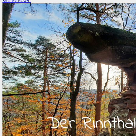
Weiterlesen
Buhlbachsee
im
Schwarzwald