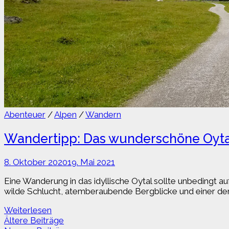
Abenteuer
/
Alpen
/
Wandern
Wandertipp: Das wunderschöne Oytal
8. Oktober 2020
19. Mai 2021
Eine Wanderung in das idyllische Oytal sollte unbedingt au
wilde Schlucht, atemberaubende Bergblicke und einer der
Wandertipp:
Weiterlesen
Das
Beitragsnavigation
Ältere Beiträge