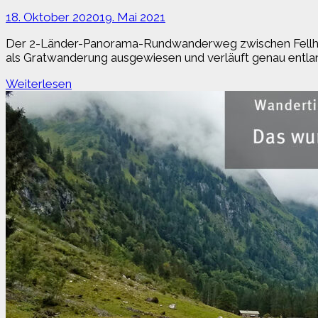
18. Oktober 2020
19. Mai 2021
Der 2-Länder-Panorama-Rundwanderweg zwischen Fellhorn 
als Gratwanderung ausgewiesen und verläuft genau entlang
Unterwegs
Weiterlesen
auf
dem
2-
Länder-
Panorama-
Rundwanderweg