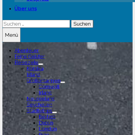
Über uns
Suchen
nach:
Menü
Abenteuer
Feine Geister
Reiseziele
Untermenü
Korsika
anzeigen
Island
Großbritannien
Untermenü
Cornwall
anzeigen
Irland
Neuseeland
Seychellen
Städtetrips
Untermenü
Belfast
anzeigen
Dublin
London
Prag