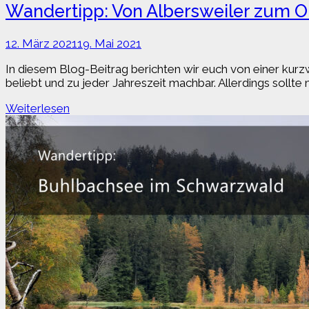
Wandertipp: Von Albersweiler zum Or
12. März 2021
19. Mai 2021
In diesem Blog-Beitrag berichten wir euch von einer kurz
beliebt und zu jeder Jahreszeit machbar. Allerdings soll
Wandertipp:
Weiterlesen
Von
Albersweiler
zum
Orensfels
(Südpfalz)