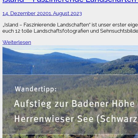
14. Dezember 2020
1. August 2023
„Island – Faszinierende Landschaften“ ist unser erster ei
euch 12 tolle Landschaftsfotografien und Sehnsuchtsbilder
Island
Weiterlesen
–
Faszinierende
Landschaften
(Wandkalender
2023)
ab
sofort
erhältlich
bei
Amazon