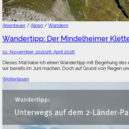
Abenteuer
/
Alpen
/
Wandern
Wandertipp: Der Mindelheimer Klette
10. November 2020
26. April 2026
Dieses Mal habe ich einen Wandertipp mit Begehung des er
wir bereits im Juni machen. Doch auf Grund von Regen un
Wandertipp:
Weiterlesen
Der
Mindelheimer
Klettersteig