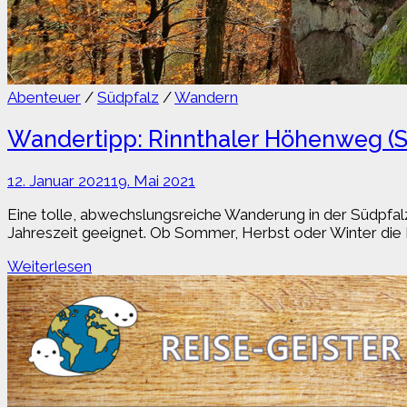
Abenteuer
/
Südpfalz
/
Wandern
Wandertipp: Rinnthaler Höhenweg (S
12. Januar 2021
19. Mai 2021
Eine tolle, abwechslungsreiche Wanderung in der Südpfal
Jahreszeit geeignet. Ob Sommer, Herbst oder Winter die R
Wandertipp:
Weiterlesen
Rinnthaler
Höhenweg
(Südpfalz)