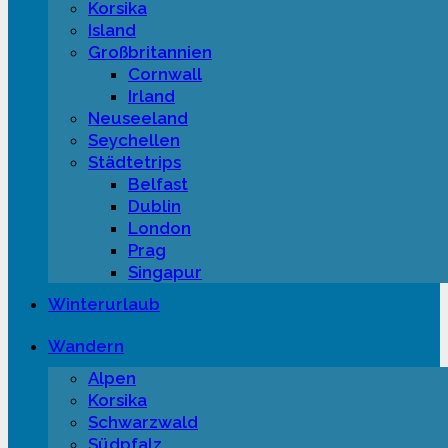
Korsika
Island
Großbritannien
Cornwall
Irland
Neuseeland
Seychellen
Städtetrips
Belfast
Dublin
London
Prag
Singapur
Winterurlaub
Wandern
Alpen
Korsika
Schwarzwald
Südpfalz