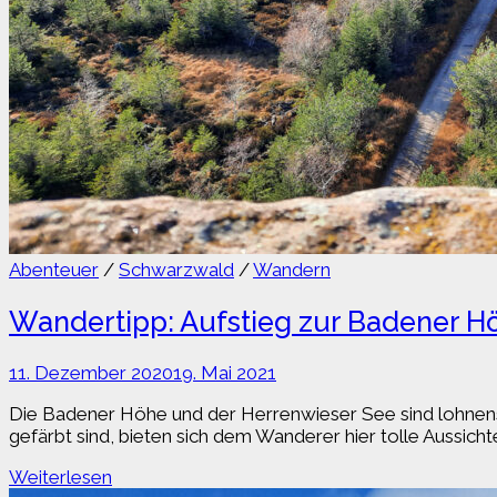
Abenteuer
/
Schwarzwald
/
Wandern
Wandertipp: Aufstieg zur Badener H
11. Dezember 2020
19. Mai 2021
Die Badener Höhe und der Herrenwieser See sind lohnens
gefärbt sind, bieten sich dem Wanderer hier tolle Aussich
Wandertipp:
Weiterlesen