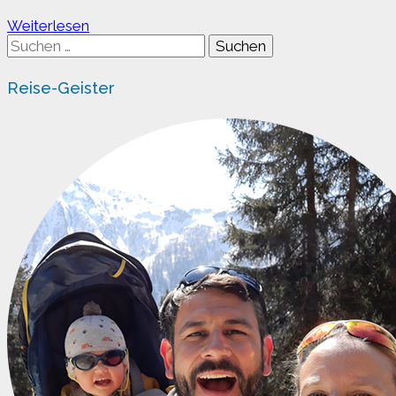
Wernigerode
Weiterlesen
ist
Suchen
immer
nach:
eine
Reise-Geister
Reise
wert