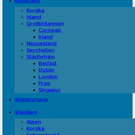
Reiseziele
Korsika
Island
Großbritannien
Cornwall
Irland
Neuseeland
Seychellen
Städtetrips
Belfast
Dublin
London
Prag
Singapur
Winterurlaub
Wandern
Alpen
Korsika