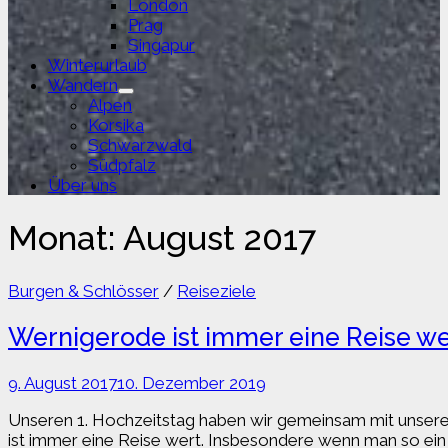
London
Prag
Singapur
Winterurlaub
Wandern
Untermenü
Alpen
anzeigen
Korsika
Schwarzwald
Südpfalz
Über uns
Monat:
August 2017
Burgen & Schlösser
/
Reiseziele
Wernigerode ist immer eine Reise we
9. August 2017
10. Dezember 2019
Unseren 1. Hochzeitstag haben wir gemeinsam mit unsere
ist immer eine Reise wert. Insbesondere wenn man so ein 