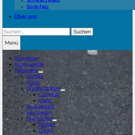
Schwarzwald
Südpfalz
Über uns
Suchen
nach:
Menü
Abenteuer
Feine Geister
Reiseziele
Untermenü
Korsika
anzeigen
Island
Großbritannien
Untermenü
Cornwall
anzeigen
Irland
Neuseeland
Seychellen
Städtetrips
Untermenü
Belfast
anzeigen
Dublin