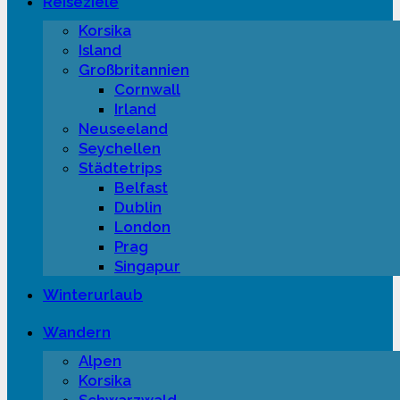
Reiseziele
Korsika
Island
Großbritannien
Cornwall
Irland
Neuseeland
Seychellen
Städtetrips
Belfast
Dublin
London
Prag
Singapur
Winterurlaub
Wandern
Alpen
Korsika