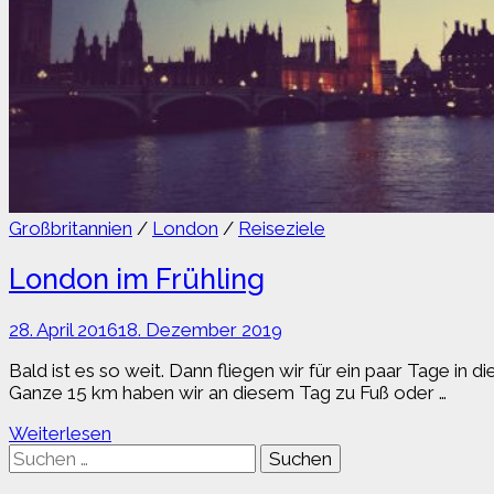
Großbritannien
/
London
/
Reiseziele
London im Frühling
28. April 2016
18. Dezember 2019
Bald ist es so weit. Dann fliegen wir für ein paar Tage i
Ganze 15 km haben wir an diesem Tag zu Fuß oder …
London
Weiterlesen
im
Suchen
Frühling
nach: