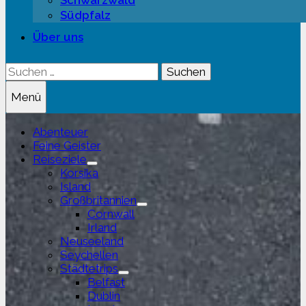
Schwarzwald
Südpfalz
Über uns
Suchen
nach:
Menü
Abenteuer
Feine Geister
Reiseziele
Untermenü
Korsika
anzeigen
Island
Großbritannien
Untermenü
Cornwall
anzeigen
Irland
Neuseeland
Seychellen
Städtetrips
Untermenü
Belfast
anzeigen
Dublin