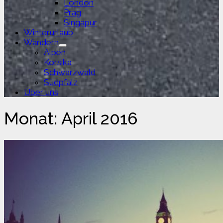
London
Prag
Singapur
Winterurlaub
Wandern
Untermenü
Alpen
anzeigen
Korsika
Schwarzwald
Südpfalz
Über uns
Monat:
April 2016