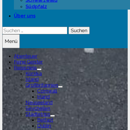
Schwarzwald
Südpfalz
Über uns
Suchen
nach:
Menü
Abenteuer
Feine Geister
Reiseziele
Untermenü
Korsika
anzeigen
Island
Großbritannien
Untermenü
Cornwall
anzeigen
Irland
Neuseeland
Seychellen
Städtetrips
Untermenü
Belfast
anzeigen
Dublin