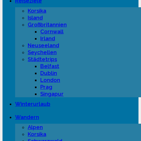
Reiseziele
Korsika
Island
Großbritannien
Cornwall
Irland
Neuseeland
Seychellen
Städtetrips
Belfast
Dublin
London
Prag
Singapur
Winterurlaub
Wandern
Alpen
Korsika