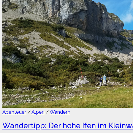
Abenteuer
/
Alpen
/
Wandern
Wandertipp: Der hohe Ifen im Kleinwa