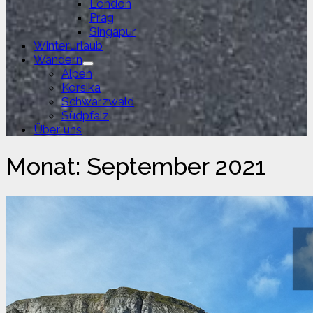
London
Prag
Singapur
Winterurlaub
Wandern
Untermenü
Alpen
anzeigen
Korsika
Schwarzwald
Südpfalz
Über uns
Monat:
September 2021