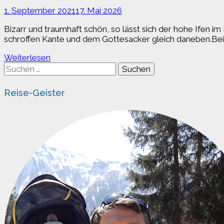
1. September 2021
17. Mai 2026
Bizarr und traumhaft schön, so lässt sich der hohe Ifen 
schroffen Kante und dem Gottesacker gleich daneben.Beide
Wandertipp:
Weiterlesen
Der
Suchen
hohe
nach:
Ifen
Reise-Geister
im
Kleinwalsertal