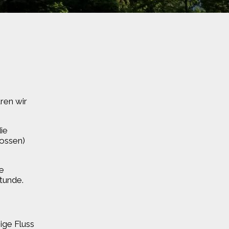
ren wir
ie
lossen)
e
Stunde.
ige Fluss