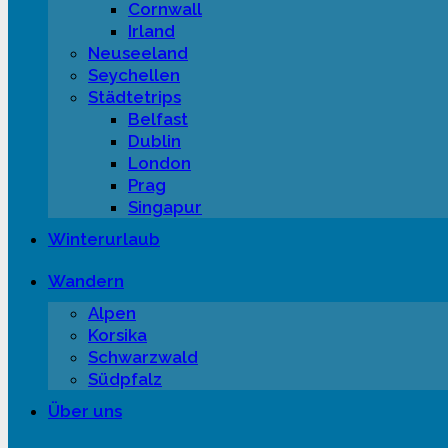
Cornwall
Irland
Neuseeland
Seychellen
Städtetrips
Belfast
Dublin
London
Prag
Singapur
Winterurlaub
Wandern
Alpen
Korsika
Schwarzwald
Südpfalz
Über uns