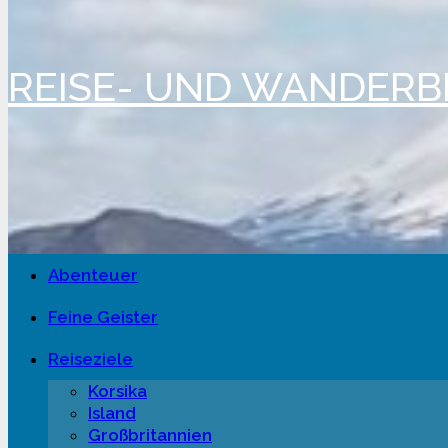
REISE- UND WANDER
Abenteuer
Feine Geister
Reiseziele
Korsika
Island
Großbritannien