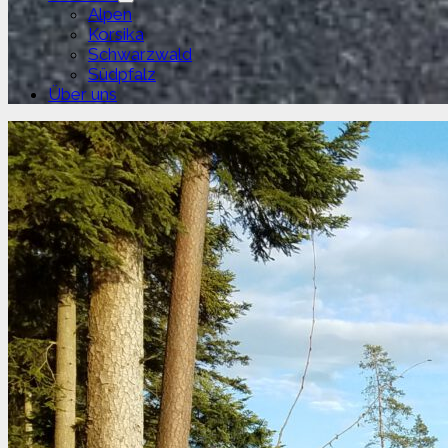
Untermenü
Alpen
anzeigen
Korsika
Schwarzwald
Südpfalz
Über uns