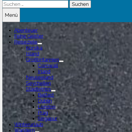
Suchen
nach:
Menü
Abenteuer
Feine Geister
Reiseziele
Untermenü
Korsika
anzeigen
Island
Großbritannien
Untermenü
Cornwall
anzeigen
Irland
Neuseeland
Seychellen
Städtetrips
Untermenü
Belfast
anzeigen
Dublin
London
Prag
Singapur
Winterurlaub
Wandern