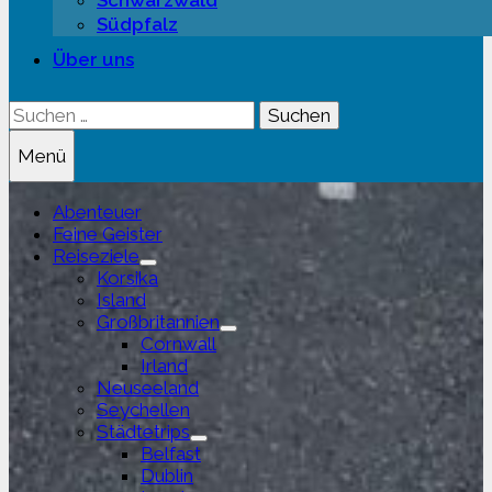
Schwarzwald
Südpfalz
Über uns
Suchen
nach:
Menü
Abenteuer
Feine Geister
Reiseziele
Untermenü
Korsika
anzeigen
Island
Großbritannien
Untermenü
Cornwall
anzeigen
Irland
Neuseeland
Seychellen
Städtetrips
Untermenü
Belfast
anzeigen
Dublin