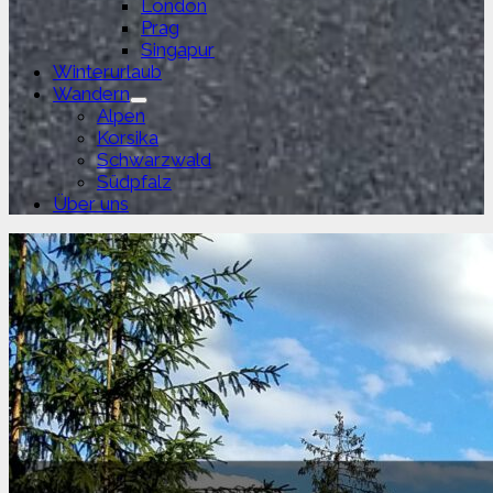
London
Prag
Singapur
Winterurlaub
Wandern
Untermenü
Alpen
anzeigen
Korsika
Schwarzwald
Südpfalz
Über uns