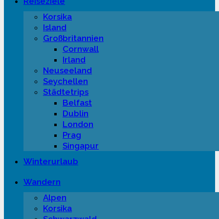
Reiseziele
Korsika
Island
Großbritannien
Cornwall
Irland
Neuseeland
Seychellen
Städtetrips
Belfast
Dublin
London
Prag
Singapur
Winterurlaub
Wandern
Alpen
Korsika