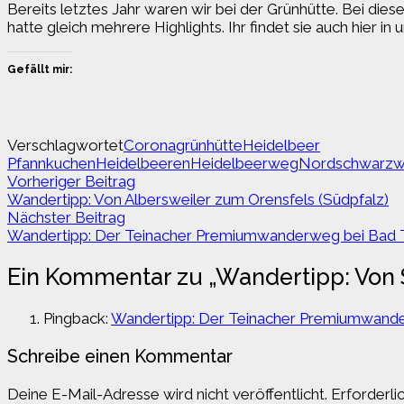
Bereits letztes Jahr waren wir bei der Grünhütte. Bei di
hatte gleich mehrere Highlights. Ihr findet sie auch hier i
Gefällt mir:
Verschlagwortet
Corona
grünhütte
Heidelbeer
Pfannkuchen
Heidelbeeren
Heidelbeerweg
Nordschwarzw
Beitragsnavigation
Vorheriger
Vorheriger Beitrag
Beitrag:
Wandertipp: Von Albersweiler zum Orensfels (Südpfalz)
Nächster
Nächster Beitrag
Beitrag:
Wandertipp: Der Teinacher Premiumwanderweg bei Bad 
Ein Kommentar zu „
Wandertipp: Von 
Pingback:
Wandertipp: Der Teinacher Premiumwande
Schreibe einen Kommentar
Deine E-Mail-Adresse wird nicht veröffentlicht.
Erforderli