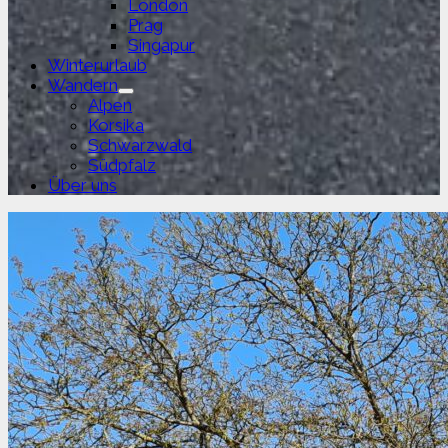
London
Prag
Singapur
Winterurlaub
Wandern
Untermenü
Alpen
anzeigen
Korsika
Schwarzwald
Südpfalz
Über uns