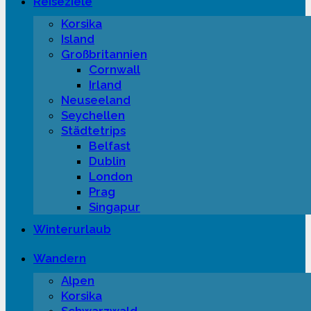
Reiseziele
Korsika
Island
Großbritannien
Cornwall
Irland
Neuseeland
Seychellen
Städtetrips
Belfast
Dublin
London
Prag
Singapur
Winterurlaub
Wandern
Alpen
Korsika