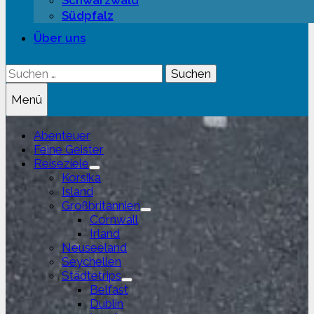
Schwarzwald
Südpfalz
Über uns
Suchen
nach:
Menü
Abenteuer
Feine Geister
Reiseziele
Untermenü
Korsika
anzeigen
Island
Großbritannien
Untermenü
Cornwall
anzeigen
Irland
Neuseeland
Seychellen
Städtetrips
Untermenü
Belfast
anzeigen
Dublin