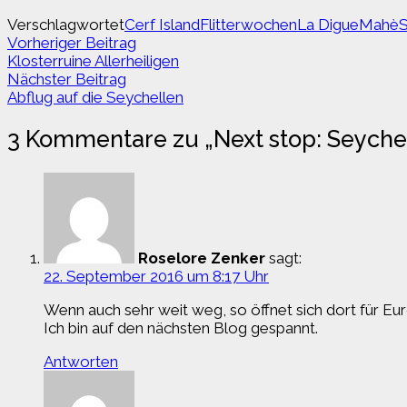
Verschlagwortet
Cerf Island
Flitterwochen
La Digue
Mahè
S
Beitragsnavigation
Vorheriger
Vorheriger Beitrag
Beitrag:
Klosterruine Allerheiligen
Nächster
Nächster Beitrag
Beitrag:
Abflug auf die Seychellen
3 Kommentare zu „
Next stop: Seyche
Roselore Zenker
sagt:
22. September 2016 um 8:17 Uhr
Wenn auch sehr weit weg, so öffnet sich dort für Eu
Ich bin auf den nächsten Blog gespannt.
Antworten