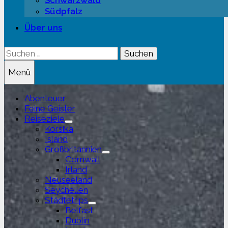
Schwarzwald
Südpfalz
Über uns
Suchen
nach:
Menü
Abenteuer
Feine Geister
Reiseziele
Untermenü
Korsika
anzeigen
Island
Großbritannien
Untermenü
Cornwall
anzeigen
Irland
Neuseeland
Seychellen
Städtetrips
Untermenü
Belfast
anzeigen
Dublin