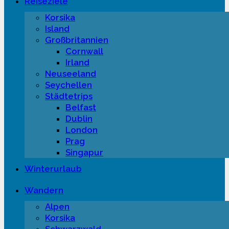
Reiseziele
Korsika
Island
Großbritannien
Cornwall
Irland
Neuseeland
Seychellen
Städtetrips
Belfast
Dublin
London
Prag
Singapur
Winterurlaub
Wandern
Alpen
Korsika