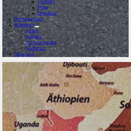
London
Prag
Singapur
Winterurlaub
Wandern
Untermenü
Alpen
anzeigen
Korsika
Schwarzwald
Südpfalz
Über uns