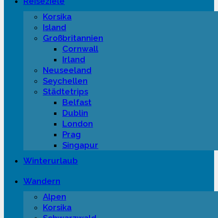
Reiseziele
Korsika
Island
Großbritannien
Cornwall
Irland
Neuseeland
Seychellen
Städtetrips
Belfast
Dublin
London
Prag
Singapur
Winterurlaub
Wandern
Alpen
Korsika