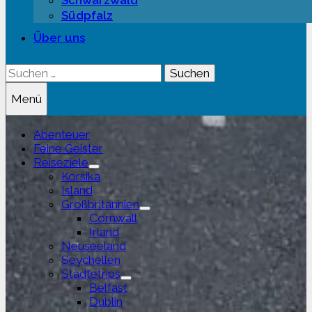
Schwarzwald
Südpfalz
Über uns
Suchen
nach:
Menü
Abenteuer
Feine Geister
Reiseziele
Untermenü
Korsika
anzeigen
Island
Großbritannien
Untermenü
Cornwall
anzeigen
Irland
Neuseeland
Seychellen
Städtetrips
Untermenü
Belfast
anzeigen
Dublin