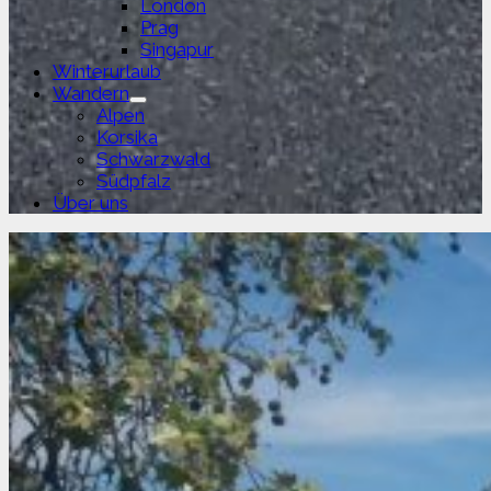
London
Prag
Singapur
Winterurlaub
Wandern
Untermenü
Alpen
anzeigen
Korsika
Schwarzwald
Südpfalz
Über uns